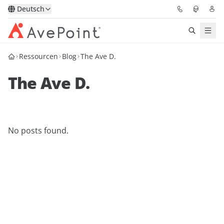
Deutsch
Ressourcen
Blog
The Ave D.
Lösungen
The Ave D.
Confidence Platform
Pricing
No posts found.
Für Partner
Ressourcen
Über AvePoint
Demo
Sprechen Sie mit unseren