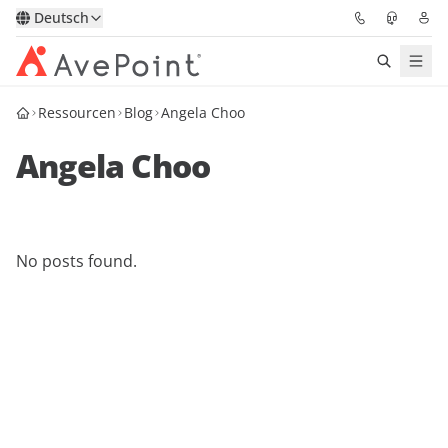
Deutsch
Ressourcen
Blog
Angela Choo
Lösungen
Angela Choo
Confidence Platform
Pricing
No posts found.
Für Partner
Ressourcen
Über AvePoint
Demo
Sprechen Sie mit unseren