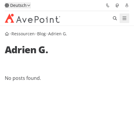
Deutsch
Ressourcen
Blog
Adrien G.
Lösungen
Adrien G.
Confidence Platform
Pricing
No posts found.
Für Partner
Ressourcen
Über AvePoint
Demo
Sprechen Sie mit unseren